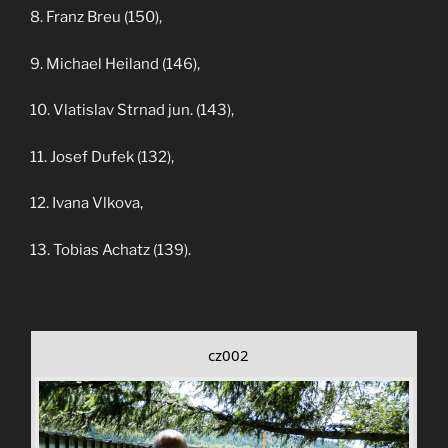
8. Franz Breu (150),
9. Michael Heiland (146),
10. Vlatislav Strnad jun. (143),
11. Josef Dufek (132),
12. Ivana Vlkova,
13. Tobias Achatz (139).
cz002