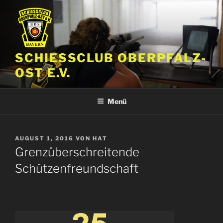
Zum
Inhalt
springen
SCHIESSCLUB OBERPFALZ-
OST E.V.
Menü
VERÖFFENTLICHT
AUGUST 1, 2016
VON
HAT
AM
Grenzüberschreitende
Schützenfreundschaft