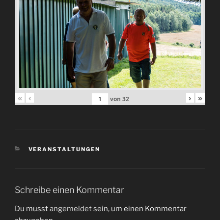
«
‹
›
»
von
32
KATEGORIEN
VERANSTALTUNGEN
Schreibe einen Kommentar
Du musst
angemeldet
sein, um einen Kommentar