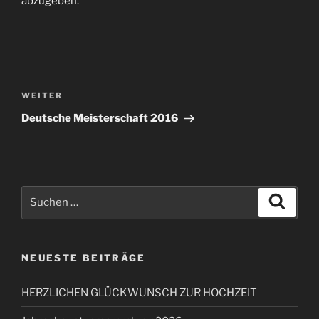
abzugeben.
Beitragsnavigation
Nächster
WEITER
Beitrag
Deutsche Meisterschaft 2016
Suchen
Suche
nach:
NEUESTE BEITRÄGE
HERZLICHEN GLÜCKWUNSCH ZUR HOCHZEIT