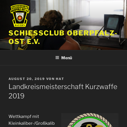
Zum
Inhalt
springen
SCHIESSCLUB OBERPFALZ-
OST E.V.
Menü
VERÖFFENTLICHT
AUGUST 20, 2019
VON
HAT
AM
Landkreismeisterschaft Kurzwaffe
2019
Wettkampf mit
Kleinkaliber-/Großkalib