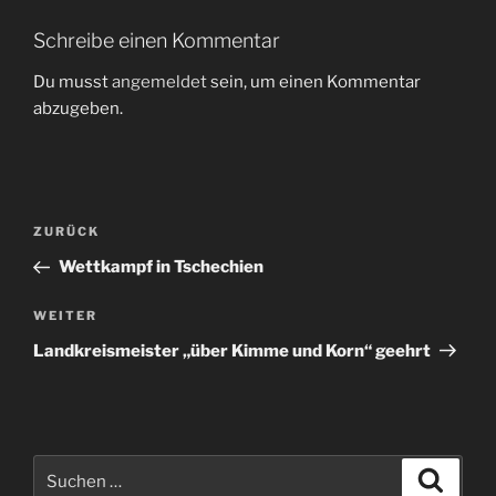
Schreibe einen Kommentar
Du musst
angemeldet
sein, um einen Kommentar
abzugeben.
Beitragsnavigation
Vorheriger
ZURÜCK
Beitrag
Wettkampf in Tschechien
Nächster
WEITER
Beitrag
Landkreismeister „über Kimme und Korn“ geehrt
Suchen
Suche
nach: